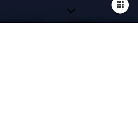
Willkommen in unserer schönen Gemeinde Grebin
Die Gemeinde Grebin wird vom Amt Großer
Plöner See verwaltet.
Sollten Sie Anträge bzw. Fragen in Bezug auf
Verwaltungsangelegenheiten haben,
z. B. Meldeanfragen, Bauanfragen usw., wenden
Sie sich bitte an das:
Amt Großer Plöner See, Heinrich-Rieper-Straße
8, 24306 Plön, Telefon: 0 45 22 / 74 71 - 0, E-
Mail:
info@amt-g
ps.de
, Web:
www.amt-gps.de